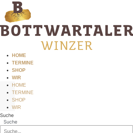
Zum
Inhalt
springen
HOME
TERMINE
SHOP
WIR
HOME
TERMINE
SHOP
WIR
Suche
Suche