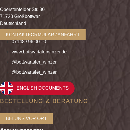
Oberstenfelder Str. 80
71723 Großbottwar
Deutschland
KONTAKTFORMULAR / ANFAHRT
07148 / 96 00 - 0
www.bottwartalerwinzer.de
@bottwartaler_winzer
@bottwartaler_winzer
ENGLISH DOCUMENTS
BESTELLUNG & BERATUNG
BEI UNS VOR ORT