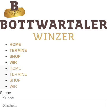
Zum
Inhalt
springen
HOME
TERMINE
SHOP
WIR
HOME
TERMINE
SHOP
WIR
Suche
Suche