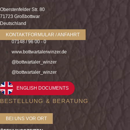
Oberstenfelder Str. 80
71723 Großbottwar
Deutschland
KONTAKTFORMULAR / ANFAHRT
07148 / 96 00 - 0
www.bottwartalerwinzer.de
@bottwartaler_winzer
@bottwartaler_winzer
ENGLISH DOCUMENTS
BESTELLUNG & BERATUNG
BEI UNS VOR ORT