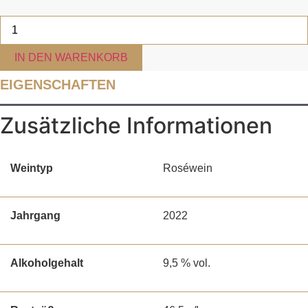
2022er
Fruchtig
&
Süß
IN DEN WARENKORB
Trollinger
Rosé
EIGENSCHAFTEN
QbA
fruchtig
süß
Zusätzliche Informationen
Menge
Weintyp
Roséwein
Jahrgang
2022
Alkoholgehalt
9,5 % vol.