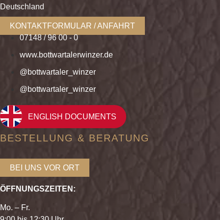
Deutschland
KONTAKTFORMULAR / ANFAHRT
07148 / 96 00 - 0
www.bottwartalerwinzer.de
@bottwartaler_winzer
@bottwartaler_winzer
ENGLISH DOCUMENTS
BESTELLUNG & BERATUNG
BEI UNS VOR ORT
ÖFFNUNGSZEITEN:
Mo. – Fr.
9:00 bis 12:30 Uhr