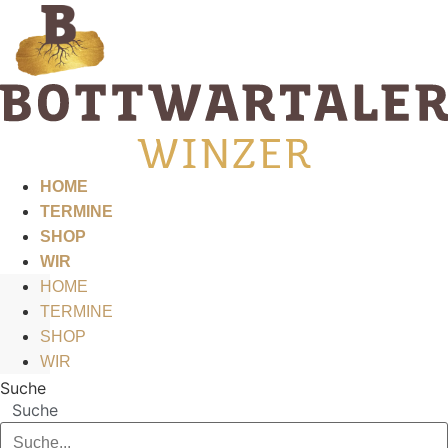
Zum
Inhalt
springen
HOME
TERMINE
SHOP
WIR
HOME
TERMINE
SHOP
WIR
Suche
Suche