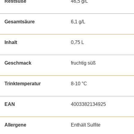
Restsüße
46,5 g/L
Gesamtsäure
6,1 g/L
Inhalt
0,75 L
Geschmack
fruchtig süß
Trinktemperatur
8-10 °C
EAN
4003382134925
Allergene
Enthält Sulfite