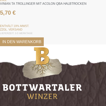
VINIAN TA TROLLINGER MIT ACOLON QBA HALBTROCKEN
5,70
€
ENTHÄLT 19% MWST.
ZZGL.
VERSAND
LIEFERZEIT: 3-5 WERKTAGE
IN DEN WARENKORB