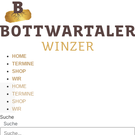
Zum
Inhalt
springen
HOME
TERMINE
SHOP
WIR
HOME
TERMINE
SHOP
WIR
Suche
Suche