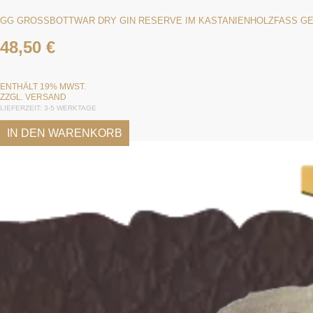
GG GROSSBOTTWAR DRY GIN RESERVE IM KASTANIENHOLZFASS GER
48,50
€
ENTHÄLT 19% MWST.
ZZGL.
VERSAND
LIEFERZEIT: 3-5 WERKTAGE
IN DEN WARENKORB