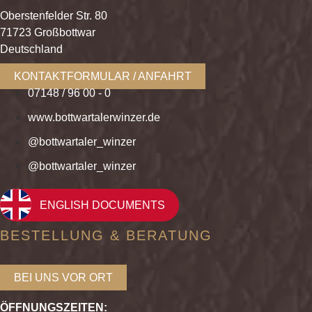
Oberstenfelder Str. 80
71723 Großbottwar
Deutschland
KONTAKTFORMULAR / ANFAHRT
07148 / 96 00 - 0
www.bottwartalerwinzer.de
@bottwartaler_winzer
@bottwartaler_winzer
ENGLISH DOCUMENTS
BESTELLUNG & BERATUNG
BEI UNS VOR ORT
ÖFFNUNGSZEITEN: