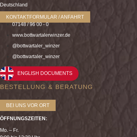
Deutschland
KONTAKTFORMULAR / ANFAHRT
07148 / 96 00 - 0
www.bottwartalerwinzer.de
@bottwartaler_winzer
@bottwartaler_winzer
ENGLISH DOCUMENTS
BESTELLUNG & BERATUNG
BEI UNS VOR ORT
ÖFFNUNGSZEITEN:
Mo. – Fr.