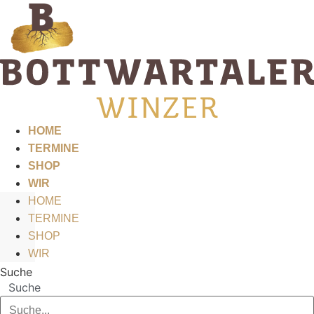
Zum
Inhalt
springen
HOME
TERMINE
SHOP
WIR
HOME
TERMINE
SHOP
WIR
Suche
Suche