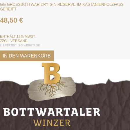
GG GROSSBOTTWAR DRY GIN RESERVE IM KASTANIENHOLZFASS G
EREIFT
48,50
€
ENTHÄLT 19% MWST.
ZZGL.
VERSAND
LIEFERZEIT: 3-5 WERKTAGE
IN DEN WARENKORB