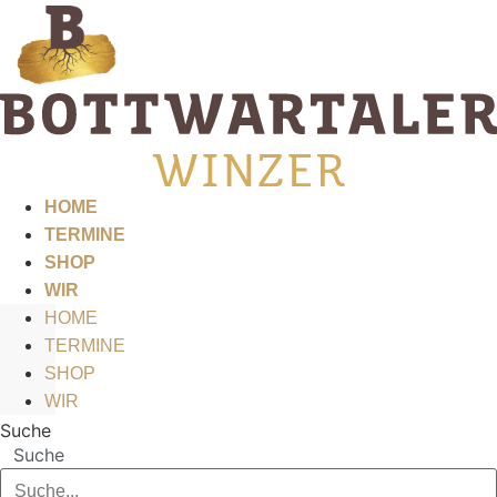
Zum
Inhalt
springen
HOME
TERMINE
SHOP
WIR
HOME
TERMINE
SHOP
WIR
Suche
Suche