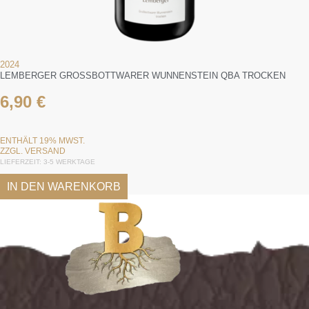
2024
LEMBERGER GROSSBOTTWARER WUNNENSTEIN QBA TROCKEN
6,90
€
ENTHÄLT 19% MWST.
ZZGL.
VERSAND
LIEFERZEIT: 3-5 WERKTAGE
IN DEN WARENKORB