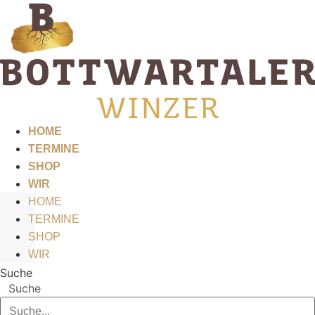
Zum
Inhalt
springen
HOME
TERMINE
SHOP
WIR
HOME
TERMINE
SHOP
WIR
Suche
Suche