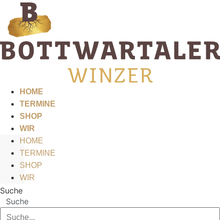
Zum
Inhalt
springen
HOME
TERMINE
SHOP
WIR
HOME
TERMINE
SHOP
WIR
Suche
Suche