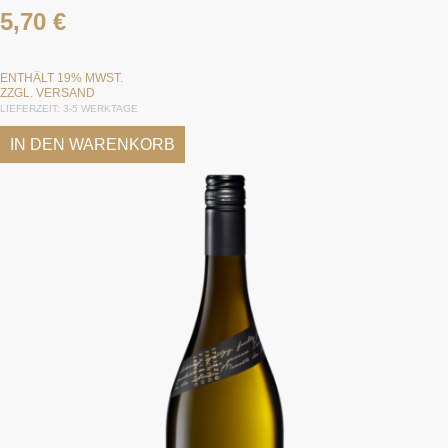
5,70
€
ENTHÄLT 19% MWST.
ZZGL.
VERSAND
LIEFERZEIT: 3-5 WERKTAGE
IN DEN WARENKORB