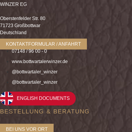
WINZER EG
Oberstenfelder Str. 80
71723 Großbottwar
Deutschland
KONTAKTFORMULAR / ANFAHRT
07148 / 96 00 - 0
www.bottwartalerwinzer.de
@bottwartaler_winzer
@bottwartaler_winzer
ENGLISH DOCUMENTS
BESTELLUNG & BERATUNG
BEI UNS VOR ORT