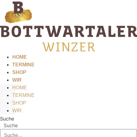
Zum
Inhalt
springen
HOME
TERMINE
SHOP
WIR
HOME
TERMINE
SHOP
WIR
Suche
Suche