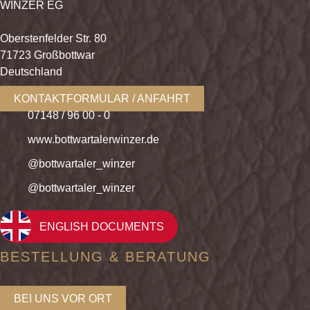
WINZER EG
Oberstenfelder Str. 80
71723 Großbottwar
Deutschland
KONTAKTFORMULAR / ANFAHRT
07148 / 96 00 - 0
www.bottwartalerwinzer.de
@bottwartaler_winzer
@bottwartaler_winzer
ENGLISH DOCUMENTS
BESTELLUNG & BERATUNG
BEI UNS VOR ORT