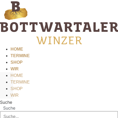
Zum
Inhalt
springen
HOME
TERMINE
SHOP
WIR
HOME
TERMINE
SHOP
WIR
Suche
Suche