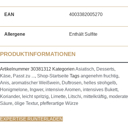
EAN
4003382005270
Allergene
Enthält Sulfite
PRODUKTINFORMATIONEN
Artikelnummer
30381312
Kategorien
Asiatisch
,
Desserts
,
Käse
,
Passt zu ...
,
Shop-Startseite
Tags
angenehm fruchtig
,
Anis
,
aromatischer Weißwein
,
Duftrosen
,
helles strohgelb
,
Honigmelone
,
Ingwer
,
intensive Aromen
,
intensives Bukett
,
Koriander
,
leicht spritzig
,
Limette
,
Litschi
,
mittelkräftig
,
moderate
Säure
,
ölige Textur
,
pfefferartige Würze
EXPERTISE RUNTERLADEN