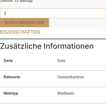
Lieferzeit: 3-5 Werktage
2025er
Gold
Gewürztraminer
QbA
IN DEN WARENKORB
lieblich
Menge
EIGENSCHAFTEN
Zusätzliche Informationen
Serie
Gold
Rebsorte
Gewürztraminer
Weintyp
Weißwein